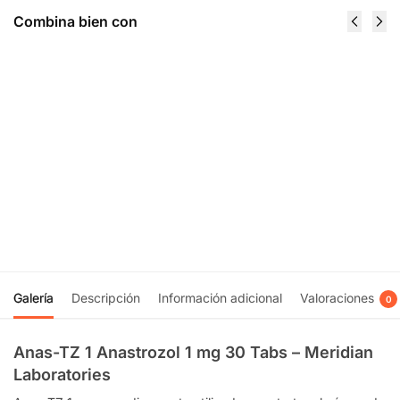
Combina bien con
Acetren 100
AndroTest
Acetato De
250
Trembolona
Sostenon
100 mg / 10
Testosterona
ml - Nova
250 mg / 10
Labs
ml - Nova
$
1,480.00
Labs
$
850.00
Recibir
notificación
Recibir
notificación
Galería
Descripción
Información adicional
Valoraciones
0
Anas-TZ 1 Anastrozol 1 mg 30 Tabs – Meridian
Laboratories