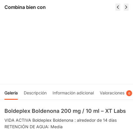
Combina bien con
4 Test
Acetren 100
Sostenon
Acetato De
Testosterona
Trembolona
250 mg / 10
100 mg / 10
ml - Omega
ml - Nova
Lab
Labs
$
815.00
$
1,480.00
Añadir al
Recibir
carrito
notificación
Galería
Descripción
Información adicional
Valoraciones
0
Boldeplex Boldenona 200 mg / 10 ml – XT Labs
VIDA ACTIVA Boldeplex Boldenona : alrededor de 14 días
RETENCIÓN DE AGUA: Media