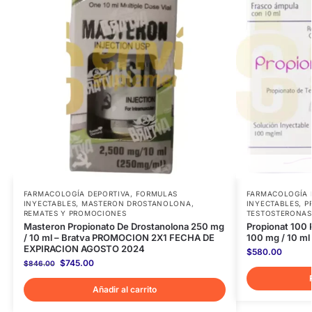
FARMACOLOGÍA DEPORTIVA
,
FORMULAS
FARMACOLOGÍA 
INYECTABLES
,
MASTERON DROSTANOLONA
,
INYECTABLES
,
P
REMATES Y PROMOCIONES
TESTOSTERONAS
Masteron Propionato De Drostanolona 250 mg
Propionat 100 
/ 10 ml – Bratva PROMOCION 2X1 FECHA DE
100 mg / 10 ml
EXPIRACION AGOSTO 2024
$
580.00
$
745.00
$
846.00
Añadir al carrito