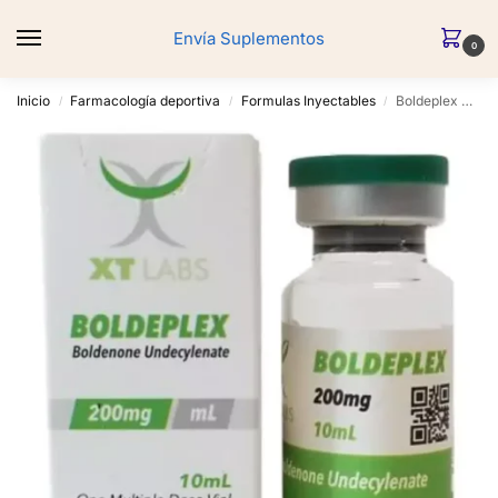
Envía Suplementos
0
Inicio
Farmacología deportiva
Formulas Inyectables
Boldeplex Boldenona 200 mg / 10 ml – XT Labs
/
/
/