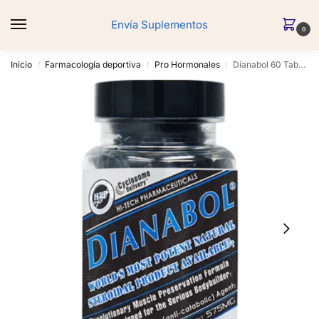
Envía Suplementos
0
Inicio
Farmacología deportiva
Pro Hormonales
Dianabol 60 Tabs – Hi Tech
/
/
/