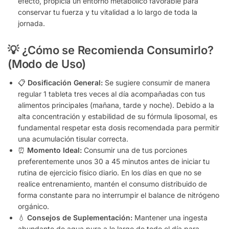
efecto, propicia un entorno metabólico favorable para
conservar tu fuerza y tu vitalidad a lo largo de toda la
jornada.
💡 ¿Cómo se Recomienda Consumirlo?
(Modo de Uso)
📋
Dosificación General:
Se sugiere consumir de manera
regular 1 tableta tres veces al día acompañadas con tus
alimentos principales (mañana, tarde y noche). Debido a la
alta concentración y estabilidad de su fórmula liposomal, es
fundamental respetar esta dosis recomendada para permitir
una acumulación tisular correcta.
⏰
Momento Ideal:
Consumir una de tus porciones
preferentemente unos 30 a 45 minutos antes de iniciar tu
rutina de ejercicio físico diario. En los días en que no se
realice entrenamiento, mantén el consumo distribuido de
forma constante para no interrumpir el balance de nitrógeno
orgánico.
💧
Consejos de Suplementación:
Mantener una ingesta
abundante de agua pura a lo largo de todo el día para