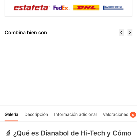
Combina bien con
Anabol
Arimistane
Hardcore 60
60 Tabs -
Caps -
Hi Tech
$
556.00
Nutrex
Research
Añadir
$
369.00
al
carrito
Recibir
notificación
Galería
Descripción
Información adicional
Valoraciones
0
🔬 ¿Qué es Dianabol de Hi-Tech y Cómo