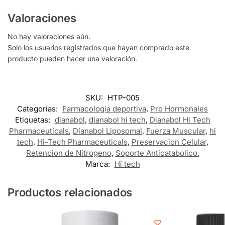
Valoraciones
No hay valoraciones aún.
Solo los usuarios registrados que hayan comprado este
producto pueden hacer una valoración.
SKU:
HTP-005
Categorías:
Farmacología deportiva
,
Pro Hormonales
Etiquetas:
dianabol
,
dianabol hi tech
,
Dianabol Hi Tech
Pharmaceuticals
,
Dianabol Liposomal
,
Fuerza Muscular
,
hi
tech
,
Hi-Tech Pharmaceuticals
,
Preservacion Celular
,
Retencion de Nitrogeno
,
Soporte Anticatabolico.
Marca:
Hi tech
Productos relacionados