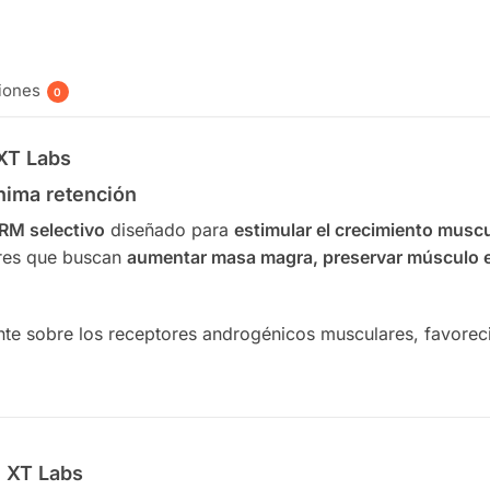
Añadir al car
iones
0
XT Labs
nima retención
RM selectivo
diseñado para
estimular el crecimiento muscu
eres que buscan
aumentar masa magra, preservar músculo en
e sobre los receptores androgénicos musculares, favorecie
e XT Labs