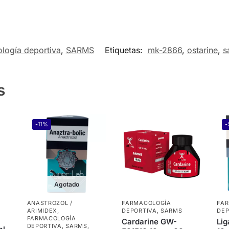
logía deportiva
,
SARMS
Etiquetas:
mk-2866
,
ostarine
,
s
s
-11%
Agotado
ANASTROZOL /
FARMACOLOGÍA
FA
ARIMIDEX
,
DEPORTIVA
,
SARMS
DEP
FARMACOLOGÍA
Cardarine GW-
Li
DEPORTIVA
,
SARMS
,