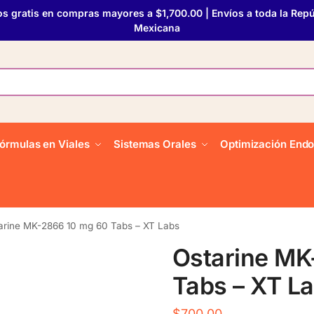
os gratis en compras mayores a $1,700.00 | Envíos a toda la Repú
Mexicana
órmulas en Viales
Sistemas Orales
Optimización Endo
arine MK-2866 10 mg 60 Tabs – XT Labs
Ostarine MK
Tabs – XT L
$
700.00