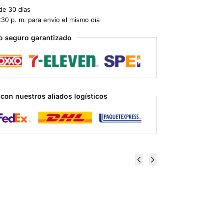
de 30 días
:30 p. m. para envío el mismo día
o seguro garantizado
con nuestros aliados logísticos
GW-
Ligandrol LGD-
g 60
4033 5 mg 60 Tabs
abs
- XT Labs
$
750.00