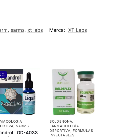
arm
,
sarms
,
xt labs
Marca:
XT Labs
-5%
RMACOLOGÍA
BOLDENONA
,
ORTIVA
,
SARMS
FARMACOLOGÍA
DEPORTIVA
,
FORMULAS
gandrol LGD-4033
INYECTABLES