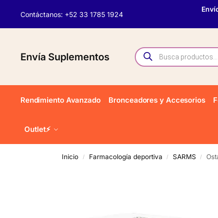
Enví
Contáctanos: +52 33 1785 1924
Envía Suplementos
Rendimiento Avanzado
Bronceadores y Accesorios
F
Outlet⚡
Inicio
Farmacología deportiva
SARMS
Ost
/
/
/