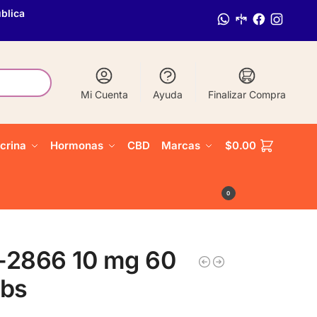
blica
Mi Cuenta
Ayuda
Finalizar Compra
crina
Hormonas
CBD
Marcas
$
0.00
0
-2866 10 mg 60
abs