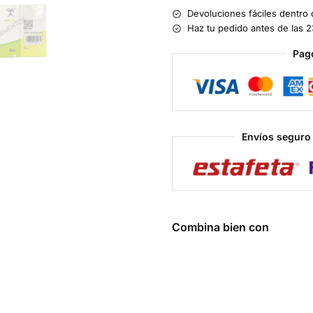
Devoluciones fáciles dentro 
Haz tu pedido antes de las 2
Pag
Envíos seguro 
Combina bien con
Cardarine 
501516 10 m
Tabs - XT L
$
700.00