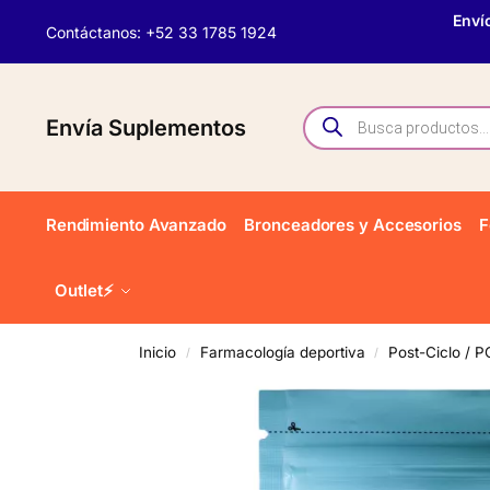
Enví
Contáctanos: +52 33 1785 1924
Envía Suplementos
Rendimiento Avanzado
Bronceadores y Accesorios
F
Outlet⚡
Inicio
Farmacología deportiva
Post-Ciclo / 
/
/