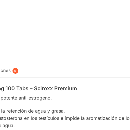
200 mg /
10 ml -
Sciroxx
Premium
$
670.00
Añadir
al
carrito
iones
0
mg 100 Tabs – Sciroxx Premium
potente anti-estrógeno.
la retención de agua y grasa.
tosterona en los testículos e impide la aromatización de lo
e agua.