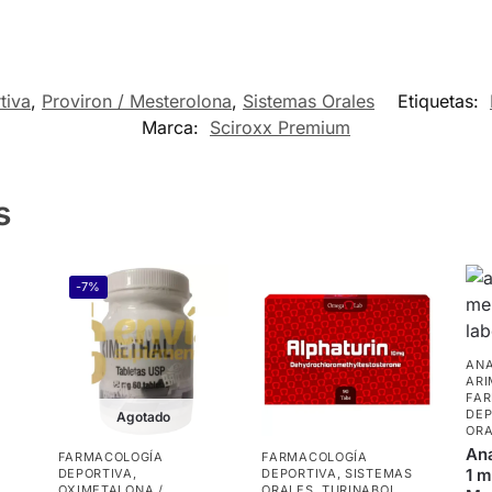
tiva
,
Proviron / Mesterolona
,
Sistemas Orales
Etiquetas:
Marca:
Sciroxx Premium
s
-7%
ANA
ARI
FA
DEP
Agotado
ORA
Ana
FARMACOLOGÍA
FARMACOLOGÍA
1 m
DEPORTIVA
,
DEPORTIVA
,
SISTEMAS
OXIMETALONA /
ORALES
,
TURINABOL