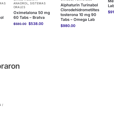
Me
MAS
ANADROL
,
SISTEMAS
Alphaturin Turinabol
Lab
ORALES
Clorodehidrometiltes
$
9
Oximetalona 50 mg
tosterona 10 mg 90
ol
60 Tabs – Bratva
Tabs – Omega Lab
$
538.00
$
580.00
$
980.00
praron
 /