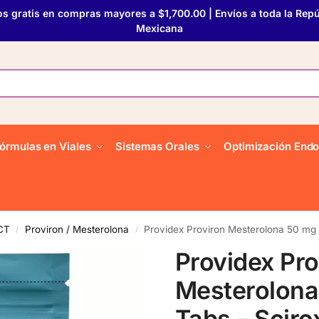
os gratis en compras mayores a $1,700.00 | Envíos a toda la Repú
Mexicana
órmulas en Viales
Sistemas Orales
Optimización Endo
PCT
Proviron / Mesterolona
Providex Proviron Mesterolona 50 mg
/
/
Providex Pro
Mesterolona
Tabs – Scir