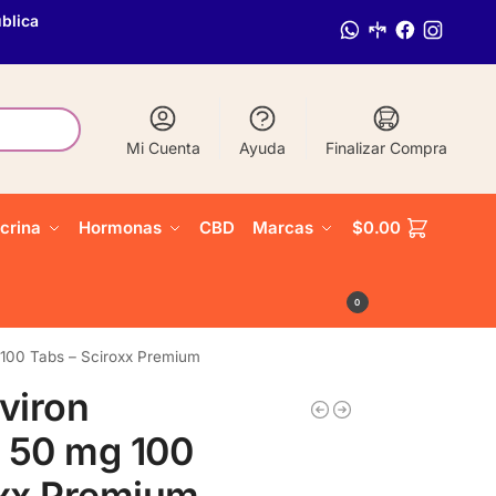
blica
Mi Cuenta
Ayuda
Finalizar Compra
crina
Hormonas
CBD
Marcas
$
0.00
0
 100 Tabs – Sciroxx Premium
viron
 50 mg 100
oxx Premium