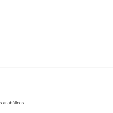
Metandrostenolona
100 mg / 10
10 mg 100 Tabs -
ml -
Sciroxx Premium
Sciroxx
$
720.00
Premium
$
720.00
Añadir al carrito
Añadir al
carrito
s anabólicos.