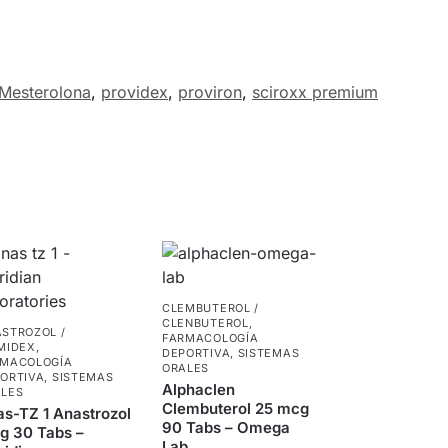
Mesterolona
,
providex
,
proviron
,
sciroxx premium
CLEMBUTEROL /
CLENBUTEROL
,
STROZOL /
FARMACOLOGÍA
MIDEX
,
DEPORTIVA
,
SISTEMAS
RMACOLOGÍA
ORALES
ORTIVA
,
SISTEMAS
Alphaclen
LES
Clembuterol 25 mcg
s-TZ 1 Anastrozol
90 Tabs – Omega
g 30 Tabs –
Lab